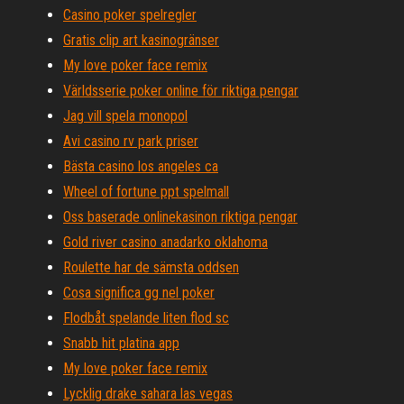
Casino poker spelregler
Gratis clip art kasinogränser
My love poker face remix
Världsserie poker online för riktiga pengar
Jag vill spela monopol
Avi casino rv park priser
Bästa casino los angeles ca
Wheel of fortune ppt spelmall
Oss baserade onlinekasinon riktiga pengar
Gold river casino anadarko oklahoma
Roulette har de sämsta oddsen
Cosa significa gg nel poker
Flodbåt spelande liten flod sc
Snabb hit platina app
My love poker face remix
Lycklig drake sahara las vegas