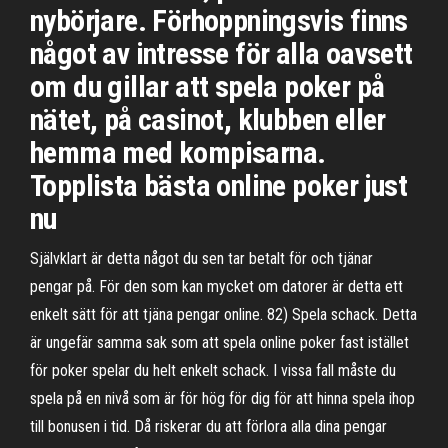
nybörjare. Förhoppningsvis finns
något av intresse för alla oavsett
om du gillar att spela poker på
nätet, på casinot, klubben eller
hemma med kompisarna.
Topplista bästa online poker just
nu
Självklart är detta något du sen tar betalt för och tjänar
pengar på. För den som kan mycket om datorer är detta ett
enkelt sätt för att tjäna pengar online. 82) Spela schack. Detta
är ungefär samma sak som att spela online poker fast istället
för poker spelar du helt enkelt schack. I vissa fall måste du
spela på en nivå som är för hög för dig för att hinna spela ihop
till bonusen i tid. Då riskerar du att förlora alla dina pengar