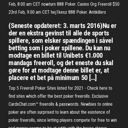
Feb, 8:00 am CET nowturn 888 Poker. Casino Org Freeroll $50
23rd Feb, 9:00 am CET hej1kesz 888 Poker. Antikillers
(Seneste opdateret: 3. marts 2016)Nu er
der en ekstra gevinst til alle de sports
spillere, som elsker spændingen i såvel
betting som i poker spillene. Du kan nu
modtage en billet til Unibets €1.000
mandags freeroll, og det eneste du skal
gøre for at modtage denne billet er, at
placere et bet på minimum 50 […]
Top 5 Freeroll Poker Sites listed for 2021 - Check here to
find sites which offer the best poker freerolls. Exclusive
CardsChat.com™ freerolls & passwords. Newbies to online
poker are often surprised to learn about the existence of
poker freerolls, since letting players compete for free to win