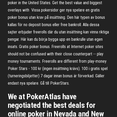
poker in the United States. Get the best value and biggest
overlays with Vissa pokersidor ger nya spelare en gratis
poker bonus utan krav på insättning. Den här typen av bonus
kallas för no deposit bonus eller free bankroll. Alla dessa
sajter erbjuder freerolls där du utan insättning kan vinna riktiga
pengar. Här kan du börja bygga upp en bankrulle utan egen
insats. Gratis poker bonus. Freerolls at Internet poker sites
should not be confused with their close counterpart -- play
money tournaments. Freerolls are different from play-money
Poker Stars - 100 kr (ingen insättning krävs). 100 i gratis spel
(turneringsbiljetter) 7 dagar innan bonus är förverkad. Gäller
endast nya spelare. Gå till PokerStars.
We at PokerAtlas have
negotiated the best deals for
online poker in Nevada and New