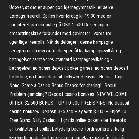
Udover, at det er super god hjernegymnastik, er selve …
Lørdags freeroll: Spilles hver lørdag kl. 19.30 med en
garanteret præmiepulje på DKK 2.500 Der er ingen
omsætningskrav forbundet med gevinster i vores tre
ugentlige freerolls. Når du deltager i denne kampagne
accepterer du nærværende specifikke kampagnevilkår og
betingelser samt vores standard kampagnevilkår og -
betingelser. no bonus deposit poker games; no bonus deposit
betonline; no bonus deposit hollywood casino; Home . Tags:
None. Share a Casino Bonus Thanks for sharing! ️. Social.
Problem gambling? Deposit casino bonuses. NEW WELCOME
OFFER: $2,500 BONUS + UP TO 500 FREE SPINS! No deposit
casino bonuses. Deposit $25 and Play with $100! + Enjoy 30
Free Spins. Daily Casino … I gratis online poker eller freerolls
er kvaliteten af spillet betydelig bedre, fordi spillere virkelig
kan vinde og derfor tænke sig om en ekstra gang før de slår