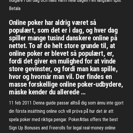
tidigare i din dag och hålls varm hela dagen i en långsam spis.
Betala
Online poker har aldrig været så
populært, som det er i dag, og hver dag
spiller mange tusind danskere online på
nettet. To af de helt store grunde til, at
online poker er blevet så populært, er,
fordi det giver en mulighed for at vinde
store gevinster, og fordi man kan spille,
hvor og hvornår man vil. Der findes en
masse forskellige online poker-udbydere,
måske kender du allerede …
11 feb 2011 Denna guide passar alltså dig som ännu inte gjort
din första insättning online och vill pröva på hur det är att
spela poker med riktiga pengar. PokerAtlas offers the best
Sign Up Bonuses and Freerolls for legal real-money online