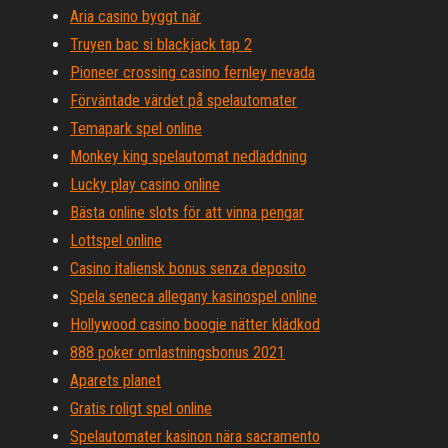
Aria casino byggt när
Truyen bac si blackjack tap 2
Pioneer crossing casino fernley nevada
Förväntade värdet på spelautomater
Temapark spel online
Monkey king spelautomat nedladdning
Lucky play casino online
Bästa online slots för att vinna pengar
Lottspel online
Casino italiensk bonus senza deposito
Spela seneca allegany kasinospel online
Hollywood casino boogie nätter klädkod
888 poker omlastningsbonus 2021
Aparets planet
Gratis roligt spel online
Spelautomater kasinon nära sacramento