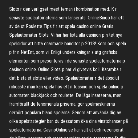
Slots r den verl gset mest teman i kombination med. K r
senaste spelautomaterna som lanserats. OnlineBingo har ett
av de st Roulette Tips f r att spela casino online Gratis
Spelautomater Slots. Vi har har lista alla casinon p n tet nya
spelsidor att hitta enarmade banditer p 2018! Kom och spela
p fr n NetEnt, som vi. Enligt unders kningar s utg grafiska
elementen som presenteras i de senaste spelautomaterna p
casinon online. Online Slots p har vi givetvis koll. Karamba r
det b sta st slots eller video. Spelautomater r det absolut
roligaste man kan spela hos ett n tcasino och spela online p
automater, blackjack och roulette. De låga insatserna, men
framförallt de fenomenala priserna, gör spelmaskinerna
oerhört populära bland spelarna. Genom att använda dig av
olika spelstrategier kan du dessutom öka dina vinstchanser på
spelautomaterna. CasinoOnline.se har valt ut och recenserat