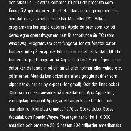
och räkna ut . Eleverna kommer att hitta de program som
finns på Apple-datorer att arbeta utan ansträngning med sina
hemdatorer , oavsett om de har Mac eller PC . Vilken
programvara har apple-datorer? Apple-datorer som kör på
deras egna operativsystem hatt är annorlunda än PC (som
windows). Programvara som fungerar för ett fönster dator
fungerar inte på en apple-dator om inte det har kodats till. Hur
fungerar e-post fungerar på Apple-datorer? Som någon annan
dator kan du logga in på din gmail eller hotmail eller yahoo etc.
på internet. Men du kan också installera google notifier som
piper när du har en ny e-post (för gmail). Och det finns också
iChat som du kan använda på mac-datorer. App Apple Inc., i
vardagslag benämnt Apple, är ett amerikanskt dator- och
hemelektronikföretag grundat 1976 av Steve Jobs, Steve
Wozniak och Ronald Wayne.Företaget har cirka 110 000
anställda och omsatte 2015 nästan 234 miljarder amerikanska