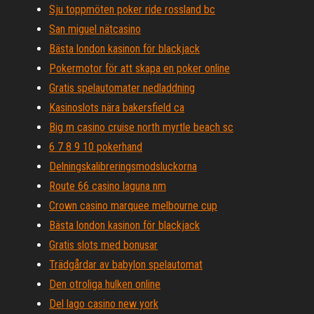
Sju toppmöten poker ride rossland bc
San miguel nätcasino
Bästa london kasinon för blackjack
Pokermotor för att skapa en poker online
Gratis spelautomater nedladdning
Kasinoslots nära bakersfield ca
Big m casino cruise north myrtle beach sc
6 7 8 9 10 pokerhand
Delningskalibreringsmodsluckorna
Route 66 casino laguna nm
Crown casino marquee melbourne cup
Bästa london kasinon för blackjack
Gratis slots med bonusar
Trädgårdar av babylon spelautomat
Den otroliga hulken online
Del lago casino new york