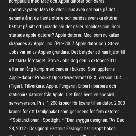
kompatibla med Mac och Apple datorer och deras
operativsystem Mac OS eller Linux även om bara på det
senaste året de flesta större och seriösa svenska aktörer
bättrat på sitt erbjudande när det gäller mobilcasinon. Som
startade apple-datorer? Apple-datorer, Mac, som nu kallas
skapades av Apple, inc. (Pre-2007 Apple dator co.). Steve
Jobs var en av Apples grundare. Det betyder att han hjälpt till
att starta företaget. Steve Jobs dog den 5 oktober 2011
efter en lång kamp med cancer i bukspo; Som uppfanns
Apple-dator? Produkt: Operativsystemet OS X, version 10.4
(Tiger). Tillverkare: Apple. Fungerar: Enbart i bärbara och
stationära datorer från Apple. Det finns även en speciell
serverversion. Pris: 1 200 kronor för licens till en dator. 2 000
kronor för ett familjepaket som ger licens för fem datorer.
*”Sökfunktionen i Spotlight. * ”Den snygga designen. ”Av Dec
28, 2012 · Designern Hartmut Esslinger har släppt boken