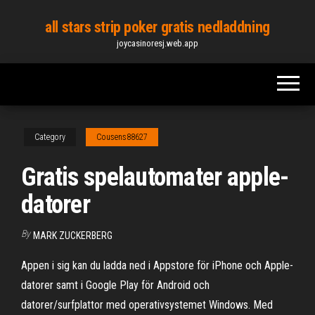
Skip
all stars strip poker gratis nedladdning
to
joycasinoresj.web.app
the
content
Category
Cousens88627
Gratis spelautomater apple-
datorer
By
MARK ZUCKERBERG
Appen i sig kan du ladda ned i Appstore för iPhone och Apple-
datorer samt i Google Play för Android och
datorer/surfplattor med operativsystemet Windows. Med