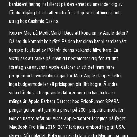
bankidentifiering installerat på den enhet du använder dig av
får du tillgång till alla alternativ för att göra insättningar och
uttag hos Cashmio Casino.
Köp ny Mac på MediaMarkt! Dags att köpa en ny Apple-dator?
Då har du kommit helt rätt! På den här sidan har vi samlat vårt
kompletta utbud av PC från denna välkända tillverkare. En
viktig sak att tänka på innan du bestämmer dig för att ditt
företag ska använda Apple-datorer är att det finns färre
program och systemlösningar för Mac. Apple släpper heller
inga budgetmodeller så prislappen blir lätt högre. Å andra
sidan får du väl fungerande datorer som du kan ha kvar i
många år. Apple Bärbara Datorer hos PriceRunner SPARA
pengar genom att jämföra priser på 200+ populära modeller
Gör en bättre affär nu! Vissa Apple-datorer förbjuds på flyget
MacBook Pro från 2015–2017 förbjuds ombord flyg till USA,
skriver Aftonbladet. Kolla upp när du köpte din Mac och se om