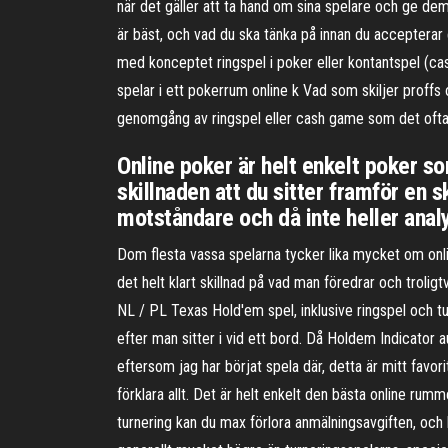
när det gäller att ta hand om sina spelare och ge dem
är bäst, och vad du ska tänka på innan du accepterar 
med konceptet ringspel i poker eller kontantspel (cash
spelar i ett pokerrum online k Vad som skiljer proff
genomgång av ringspel eller cash game som det ofta 
Online poker är helt enkelt poker 
skillnaden att du sitter framför en s
motståndare och då inte heller anal
Dom flesta vassa spelarna tycker lika mycket om onl
det helt klart skillnad på vad man föredrar och trolig
NL / PL Texas Hold'em spel, inklusive ringspel och tu
efter man sitter i vid ett bord. Då Holdem Indicator a
eftersom jag har börjat spela där, detta är mitt favo
förklara allt. Det är helt enkelt den bästa online ru
turnering kan du max förlora anmälningsavgiften, och k