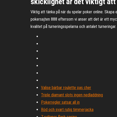
skicklighet är det viktigt att
Viktig att tänka på när du spelar poker online. Skapa et
pokersajten 888 eftersom vi anser att det är ett myc
kvalitet på turneringsspelarna och antalet turneringa
Valise bärbar roulette pas cher
Triple diamant slots ingen nedladdning
Pokerregler satsar all in
Röd och svart rutig timmerjacka
7 sultaner flash casino