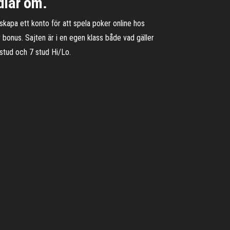
ndlar om.
tt skapa ett konto för att spela poker online hos
bonus. Sajten är i en egen klass både vad gäller
 stud och 7 stud Hi/Lo.