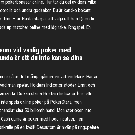
om pokerbonusar online. Hur tar du del av dem, vilka
freerolls och andra godsaker. Du är kanske bekant
t limit – är Nästa steg är att välja ett bord (om du
ads up matcher online med låg rake. Ringspel. En
 som vid vanlig poker med
unda är att du inte kan se dina
ngar så är det många gånger en vattendelare. Här är
på vad man spelar. Holdem Indicator stöder Limit och
 använda. Du kan starta Holdem Indicator före eller
de inte spela online poker på PokerStars, men
handlat sina 50 billionth hand. Men storleken inte
l. Cash game är poker med höga insatser. I en
ankrulle på en kväll! Dessutom är nivån på ringspelare