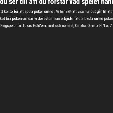
 du ser till att du förstår vad spelet ha
t konto för att spela poker online . Vi har valt att visa hur det går till a
ket bra pokerrum där vi dessutom kan erbjuda nätets bästa online poker 
r. Ringspelen är Texas Hold'em; limit och no limit, Omaha, Omaha Hi/Lo, 7