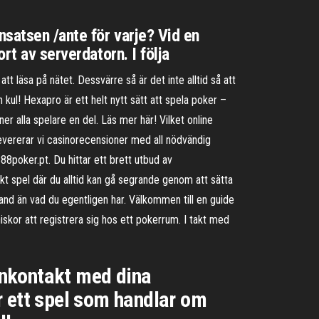
satsen /ante för varje? Vid en
rt av serverdatorn. I följa
t läsa på nätet. Dessvärre så är det inte alltid så att
 kul! Hexapro är ett helt nytt sätt att spela poker –
er alla spelare en del. Läs mer här! Vilket online
 levererar vi casinorecensioner med all nödvändig
88poker.pt. Du hittar ett brett utbud av
kt spel där du alltid kan gå segrande genom att sätta
hand än vad du egentligen har. Välkommen till en guide
iskor att registrera sig hos ett pokerrum. I takt med
gonkontakt med dina
r ett spel som handlar om