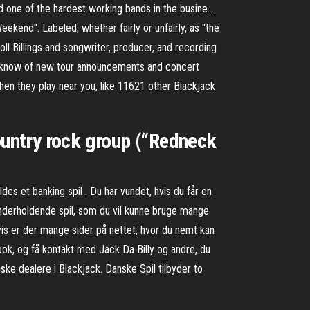
ed one of the hardest working bands in the busine…
eekend". Labeled, whether fairly or unfairly, as "the
ll Billings and songwriter, producer, and recording
 to know of new tour announcements and concert
 when they play near you, like 11621 other Blackjack
ountry rock group (“Redneck
des et banking spil . Du har vundet, hvis du får en
 underholdende spil, som du vil kunne bruge mange
gvis er der mange sider på nettet, hvor du nemt kan
ook, og få kontakt med Jack Da Billy og andre, du
ke dealere i Blackjack. Danske Spil tilbyder to