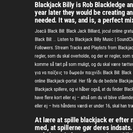
Blackjack Billy is Rob Blackledge an
year later they would be creating a
needed. It was, and is, a perfect mi
Joacă Black Bill: Black Jack Billiard, jocul online gr
Black Bill: … Listen to Blackjack Billy Music | SoundC
Followers. Stream Tracks and Playlists from Blackjac
regler, som du skal overholde, og der er regler, som 
komme så tæt på som muligt, og du skal være tættere
για να παίξεις το δωρεάν παιχνίδι Black Bill: Black 
online Blackjack-portal. Her får du de bedste Blackjac
Blackjack spillere, og vi håber også, at du finder Bla
have flere kort eller ej – altså om du vil blive ståen
eller ej – hvis håndens værdi er under 16, skal han tr
At lære at spille blackjack er efter 
med, at spillerne gør deres indsats