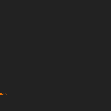
asino