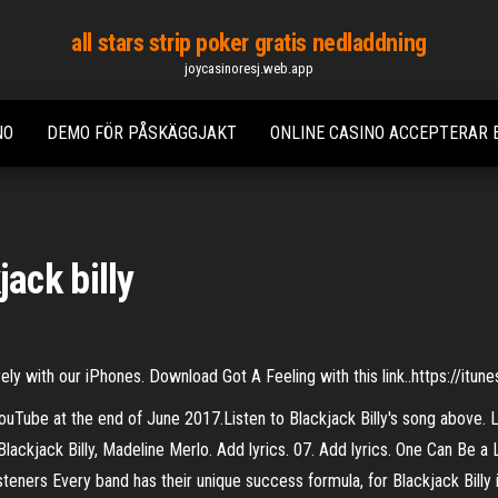
all stars strip poker gratis nedladdning
joycasinoresj.web.app
NO
DEMO FÖR PÅSKÄGGJAKT
ONLINE CASINO ACCEPTERAR 
ack billy
irely with our iPhones. Download Got A Feeling with this link..https://itu
uTube at the end of June 2017.Listen to Blackjack Billy's song above. L-I
Blackjack Billy, Madeline Merlo. Add lyrics. 07. Add lyrics. One Can Be a L
steners Every band has their unique success formula, for Blackjack Billy i