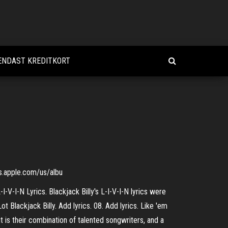
ENDAST KREDITKORT
nes.apple.com/us/albu
-V-I-N Lyrics. Blackjack Billy's L-I-V-I-N lyrics were
ot Blackjack Billy. Add lyrics. 08. Add lyrics. Like 'em
t is their combination of talented songwriters, and a