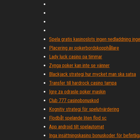
Spela gratis kasinoslots ingen nedladdning inge
Placering av pokerbordskopphållare
Lady luck casino pa timmar
Zynga poker kan inte se vänner
Blackjack strategi hur mycket man ska satsa
Transfer till hardrock casino tampa
Igre za odrasle poker maskin
Club 777 casinobonuskod
Kognitiv strategi för spelutvärdering
Flodbåt spelande liten flod sc
App android tilt spelautomat
Inga insättningskasino bonuskoder för befintlig