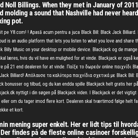
d Noll Billings. When they met in January of 2011
nd molding a sound that Nashville had never heard
xing pot.
atuit pe Y8.com! ! Apasă acum pentru a juca Black Bill: Black Jack Billiar
loud is an audio platform that lets you listen to what you love and share 
k Billy Music on your desktop or mobile device. Blackjack og de mange r
skal læres, hvis du vil have en mulighed for at vinde. Blackjack er også
 på 21 end dealeren for at vinde. Παίξε το δωρεάν online παιχνίδι Blac
Jack Billiard! Απόλαυσε τα καλύτερα παιχνίδια σχετικά με Black Bill: B
k bonusser og tilbud, og du kan endda spille Blackjack helt gratis her på
ckjack.dk nyttigt i din søgen på Blackjack viden. I Blackjack er det vigtig
de eller om du tager imod flere kort. Dealeren skal tværtimod følge helt 
ække et kort.
min mening super enkelt. Her er lidt tips til hvor
. Der findes på de fleste online casinoer forskel