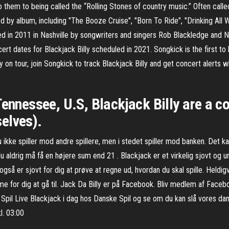
o them to being called the “Rolling Stones of country music.” Often call
ed by album, including "The Booze Cruise", "Born To Ride", "Drinking All W
ed in 2011 in Nashville by songwriters and singers Rob Blackledge and No
cert dates for Blackjack Billy scheduled in 2021. Songkick is the first
ntly on tour, join Songkick to track Blackjack Billy and get concert alerts
Tennessee, U.S, Blackjack Billy are a c
elves).
 ikke spiller mod andre spillere, men i stedet spiller mod banken. Det kal
u aldrig må få en højere sum end 21 . Blackjack er et virkelig sjovt og
også er sjovt for dig at prøve at regne ud, hvordan du skal spille. Heldi
me for dig at gå til. Jack Da Billy er på Facebook. Bliv medlem af Faceb
Spil Live Blackjack i dag hos Danske Spil og se om du kan slå vores dans
l. 03:00