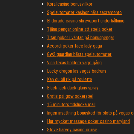
Korallcasino bonusvillkor
Spelautomater kasinon nära sacramento
El dorado casino shreveport underhållning
Tjäna pengar online att spela poker
Titan poker i väntan på bonuspengar
Accordi poker face lady gaga
Gw2 guardian bästa spelautomater
Vinn texas holdem varje gång
Lucky dragon las vegas badrum
Kan du bli rik på roulette
Black jack däck glans spray
Gratis pai gow pokerspel
15 minuters tidslucka mall
Ingen insättning bonuskod för slots på vegas c
Hur mycket massage poker casino maryland
Steve harvey casino cruise